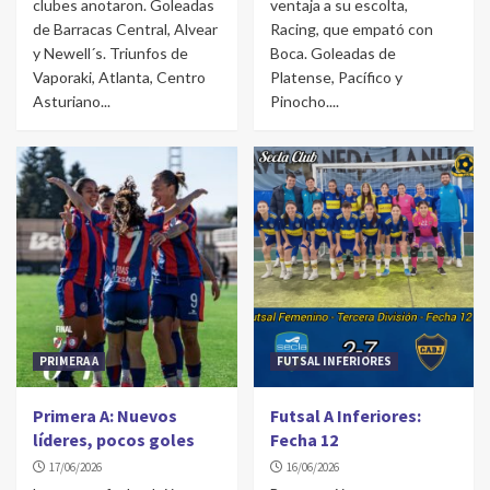
clubes anotaron. Goleadas
ventaja a su escolta,
de Barracas Central, Alvear
Racing, que empató con
y Newell´s. Triunfos de
Boca. Goleadas de
Vaporaki, Atlanta, Centro
Platense, Pacífico y
Asturiano...
Pinocho....
PRIMERA A
FUTSAL INFERIORES
Primera A: Nuevos
Futsal A Inferiores:
líderes, pocos goles
Fecha 12
17/06/2026
16/06/2026