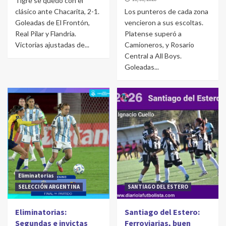
Tigre se quedó con el
clásico ante Chacarita, 2-1.
Los punteros de cada zona
Goleadas de El Frontón,
vencieron a sus escoltas.
Real Pilar y Flandria.
Platense superó a
Victorias ajustadas de...
Camioneros, y Rosario
Central a All Boys.
Goleadas...
Eliminatorias
SELECCIÓN ARGENTINA
SANTIAGO DEL ESTERO
Eliminatorias:
Santiago del Estero:
Segundas e invictas
Ferroviarias, buen