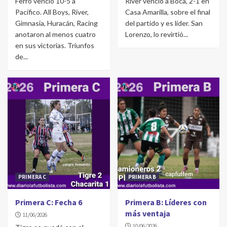
Ferro venció 10-5 a
River venció a Boca, 2-1 en
Pacífico. All Boys, River,
Casa Amarilla, sobre el final
Gimnasia, Huracán, Racing
del partido y es líder. San
anotaron al menos cuatro
Lorenzo, lo revirtió...
en sus victorias. Triunfos
de...
PRIMERA C
PRIMERA B
Primera C: Fecha 6
Primera B: Líderes con
más ventaja
11/06/2026
10/06/2026