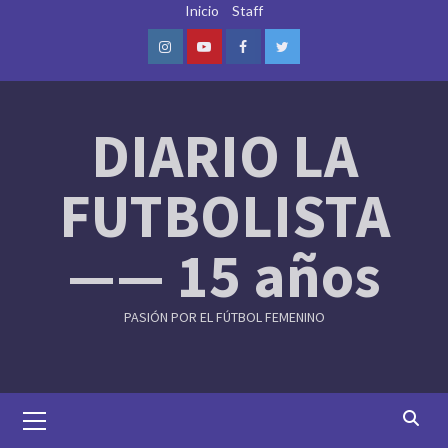
Skip
Inicio
Staff
to
content
Instagram
Youtube
Facebook
Twitter
DIARIO LA
FUTBOLISTA
—— 15 años
PASIÓN POR EL FÚTBOL FEMENINO
Primary
Menu