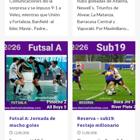
Comunicaciones dio la
hubo goleadas de Atlanta,
sorpresa y se impuso 9-1 a
Newell´s. Triunfos de
Velez, mientras que Unión
Alvear, La Matanza,
y Fortaleza, Banfield -al
Barracasa Central y
líder, Mavia-, Padre...
Vaporaki. Por Maximiliano...
FUTSAL A
RESERVA
Futsal A: Jornada de
Reserva – sub19:
mucho goles
Festejo millonario
12/06/2026
11/06/2026