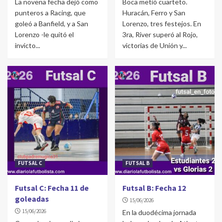
La novena fecha dejó como
Boca metió cuarteto.
punteros a Racing, que
Huracán, Ferro y San
goleó a Banfield, y a San
Lorenzo, tres festejos. En
Lorenzo -le quitó el
3ra, River superó al Rojo,
invicto...
victorias de Unión y...
FUTSAL C
FUTSAL B
Futsal C: Fecha 11 de
Futsal B: Fecha 12
goleadas
15/06/2026
15/06/2026
En la duodécima jornada