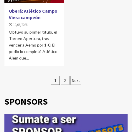
Oberá: Atlético Campo
Viera campeón
10/06/2026
Obtuvo su primer título, el
Torneo Apertura, tras
vencer a Aemo por 1-0. El
podio lo completó Atlético
Alem que...
Navegación
1
2
Next
de
entradas
SPONSORS