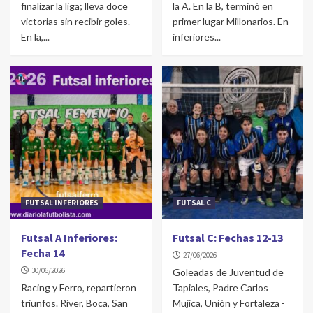
finalizar la liga; lleva doce
la A. En la B, terminó en
victorias sin recibir goles.
primer lugar Millonarios. En
En la,...
inferiores...
FUTSAL INFERIORES
FUTSAL C
Futsal A Inferiores:
Futsal C: Fechas 12-13
Fecha 14
27/06/2026
30/06/2026
Goleadas de Juventud de
Racing y Ferro, repartieron
Tapiales, Padre Carlos
triunfos. River, Boca, San
Mujica, Unión y Fortaleza -