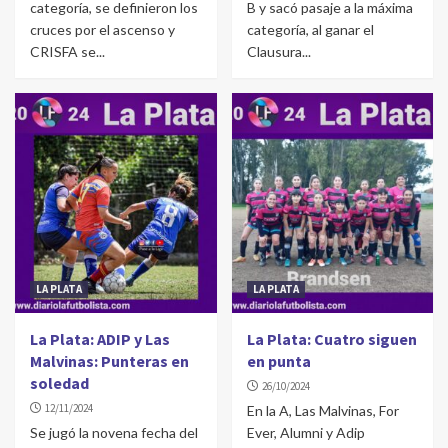
categoría, se definieron los
B y sacó pasaje a la máxima
cruces por el ascenso y
categoría, al ganar el
CRISFA se...
Clausura...
LA PLATA
LA PLATA
La Plata: ADIP y Las
La Plata: Cuatro siguen
Malvinas: Punteras en
en punta
soledad
26/10/2024
12/11/2024
En la A, Las Malvinas, For
Se jugó la novena fecha del
Ever, Alumni y Adip