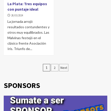
La Plata: Tres equipos
con puntaje ideal
28/03/2024
La jornada arrojó
resultados contundentes y
otros muy equilibrados. Las
Malvinas festejó en el
clásico frente Asociación
Iris. Triunfo de...
Navegación
1
2
Next
de
entradas
SPONSORS