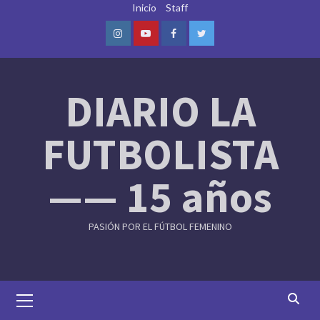
Skip
Inicio
Staff
to
content
Instagram
Youtube
Facebook
Twitter
DIARIO LA
FUTBOLISTA
—— 15 años
PASIÓN POR EL FÚTBOL FEMENINO
Primary
Menu