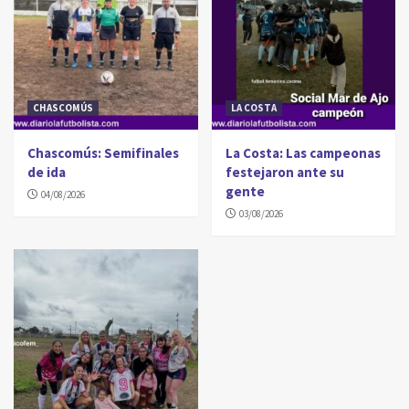
CHASCOMÚS
LA COSTA
Chascomús: Semifinales
La Costa: Las campeonas
de ida
festejaron ante su
gente
04/08/2026
03/08/2026