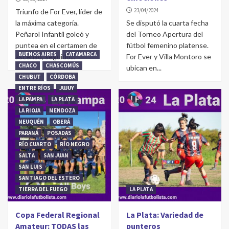
23/04/2024
Triunfo de For Ever, líder de
la máxima categoría.
Se disputó la cuarta fecha
Peñarol Infantil goleó y
del Torneo Apertura del
puntea en el certamen de
fútbol femenino platense.
BUENOS AIRES
CATAMARCA
ascenso, seguido...
For Ever y Villa Montoro se
CHACO
CHASCOMÚS
ubican en...
CHUBUT
CÓRDOBA
ENTRE RÍOS
JUJUY
LA PAMPA
LA PLATA
LA RIOJA
MENDOZA
NEUQUÉN
OBERÁ
PARANÁ
POSADAS
RÍO CUARTO
RÍO NEGRO
SALTA
SAN JUAN
SAN LUIS
SANTIAGO DEL ESTERO
TIERRA DEL FUEGO
LA PLATA
Copa Federal Regional
La Plata: Variedad de
Amateur: TODAS las
punteros