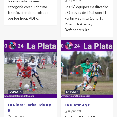
24/06/2024
la cima de la máxima
categoría con su décimo
Los 16 equipos clasificados
triunfo, siendo escoltado
a Octavos de Final son: El
por For Ever, ADIP...
Fortín y Somisa (zona 1),
River S.A.Areco y
Defensores Jrs...
LA PLATA
LA PLATA
La Plata: Fecha 9 de A y
La Plata: A y B
B
02/06/2024