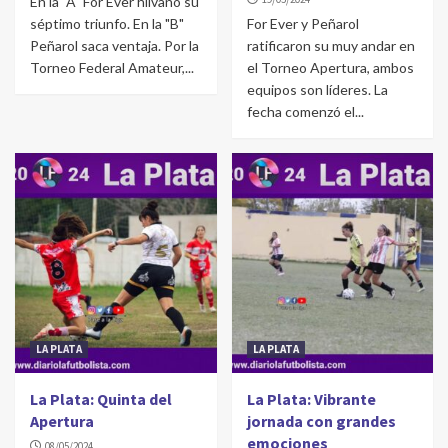
En la "A" For Ever hilvanó su
séptimo triunfo. En la "B"
For Ever y Peñarol
Peñarol saca ventaja. Por la
ratificaron su muy andar en
Torneo Federal Amateur,...
el Torneo Apertura, ambos
equipos son líderes. La
fecha comenzó el...
LA PLATA
LA PLATA
La Plata: Quinta del
La Plata: Vibrante
Apertura
jornada con grandes
emociones
08/05/2024