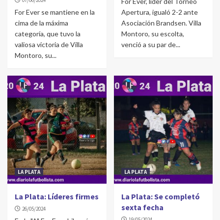
07/06/2024
For Ever, líder del Torneo
For Ever se mantiene en la
Apertura, igualó 2-2 ante
cima de la máxima
Asociación Brandsen. Villa
categoría, que tuvo la
Montoro, su escolta,
valiosa victoria de Villa
venció a su par de...
Montoro, su...
LA PLATA
LA PLATA
La Plata: Líderes firmes
La Plata: Se completó
sexta fecha
26/05/2024
19/05/2024