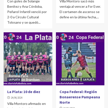
Con goles de Solange
Villa Montoro sacó más
Benítez y Ana Córdoba,
ventaja al vencer a For Ever.
Peñarol Infantil venció por
El certamen de ascenso se
2-0 a Círculo Cultural
define en la última fecha,...
Tolosano y se quedó...
LA PLATA
BUENOS AIRES
LA PLATA
La Plata: 10 de diez
Copa Federal: Región
Bonaerense Pampeana
24/06/2024
Norte
Villa Montoro afirmado en