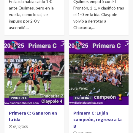
En la ida había caído 1-0
Quilmes empató con El
ante Quilmes, pero en la
Frontón, 1-1, y clasificó tras
vuelta, como local, se
el 1-0 en la ida. Claypole
impuso por 2-0 y
volvió a derrotar a
ascendió....
Chacarita,...
PRIMERA C
PRIMERA C
Primera C: Ganaron en
Primera C: Luján
la ida
campeón, regreso a la
B
05/12/2025