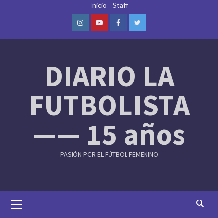
Skip
Inicio
Staff
to
content
Instagram
Youtube
Facebook
Twitter
DIARIO LA
FUTBOLISTA
—— 15 años
PASIÓN POR EL FÚTBOL FEMENINO
Primary
Menu