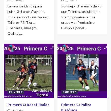
12/11/2025
07/11/2025
La Final de ida fue para
Por mejor diferencia de gol
Luján, 3-1 ante Claypole.
que Talleres, las lujaneras
Por el reducido avanzaron:
fueron primeras en su
Talleres RE, Tigre,
grupo y enfrentarán a
Chacarita, Almagro,
Claypole por el...
Quilmes...
PRIMERA C
PRIMERA C
Primera C: Desafiliados
Primera C: Paliza
histórica
22/10/2025