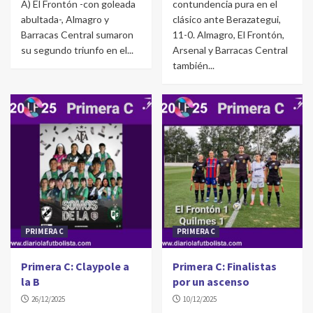
A) El Frontón -con goleada
contundencia pura en el
abultada-, Almagro y
clásico ante Berazategui,
Barracas Central sumaron
11-0. Almagro, El Frontón,
su segundo triunfo en el...
Arsenal y Barracas Central
también...
PRIMERA C
PRIMERA C
Primera C: Claypole a
Primera C: Finalistas
la B
por un ascenso
26/12/2025
10/12/2025