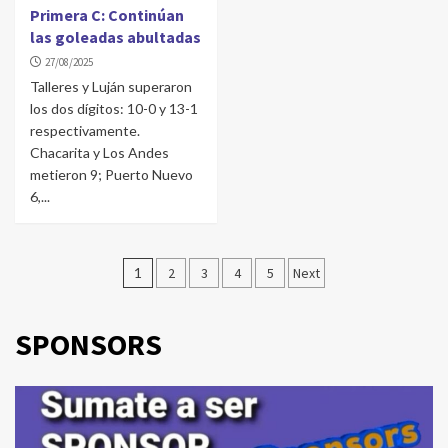
Primera C: Continúan
las goleadas abultadas
27/08/2025
Talleres y Luján superaron
los dos dígitos: 10-0 y 13-1
respectivamente.
Chacarita y Los Andes
metieron 9; Puerto Nuevo
6,...
Navegación
1
2
3
4
5
Next
de
entradas
SPONSORS