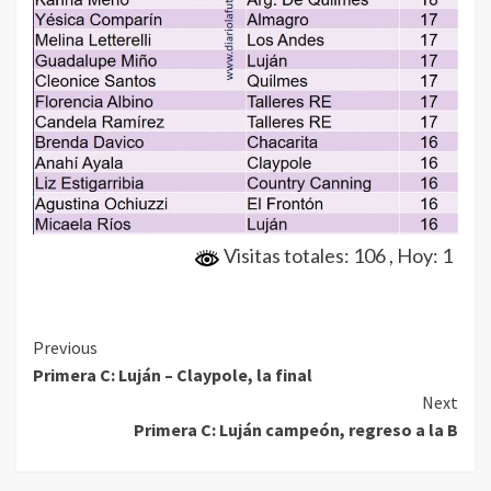
Visitas totales: 106
, Hoy: 1
Continue
Previous
Primera C: Luján – Claypole, la final
Reading
Next
Primera C: Luján campeón, regreso a la B