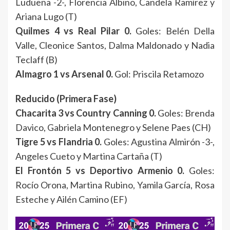
Ludueña -2-, Florencia Albino, Candela Ramírez y
Ariana Lugo (T)
Quilmes 4 vs Real Pilar 0.
Goles: Belén Della
Valle, Cleonice Santos, Dalma Maldonado y Nadia
Teclaff (B)
Almagro 1 vs Arsenal 0.
Gol: Priscila Retamozo
Reducido (Primera Fase)
Chacarita 3 vs Country Canning 0.
Goles: Brenda
Davico, Gabriela Montenegro y Selene Paes (CH)
Tigre 5 vs Flandria 0.
Goles: Agustina Almirón -3-,
Angeles Cueto y Martina Cartaña (T)
El Frontón 5 vs Deportivo Armenio 0.
Goles:
Rocío Orona, Martina Rubino, Yamila García, Rosa
Esteche y Ailén Camino (EF)