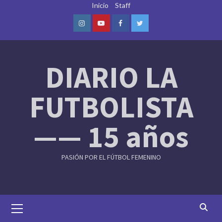
Skip
Inicio
Staff
to
content
Instagram
Youtube
Facebook
Twitter
DIARIO LA
FUTBOLISTA
—— 15 años
PASIÓN POR EL FÚTBOL FEMENINO
Primary
Menu