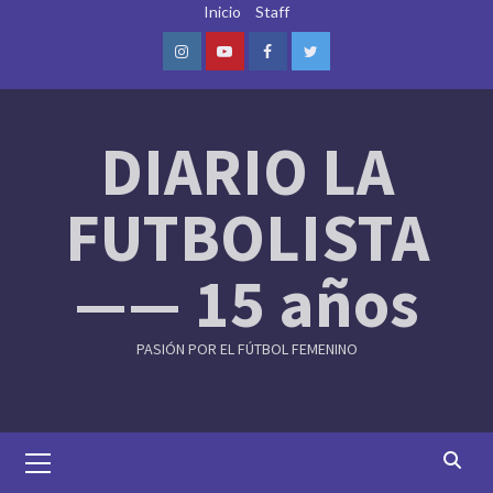
Skip
Inicio
Staff
to
content
Instagram
Youtube
Facebook
Twitter
DIARIO LA
FUTBOLISTA
—— 15 años
PASIÓN POR EL FÚTBOL FEMENINO
Primary
Menu