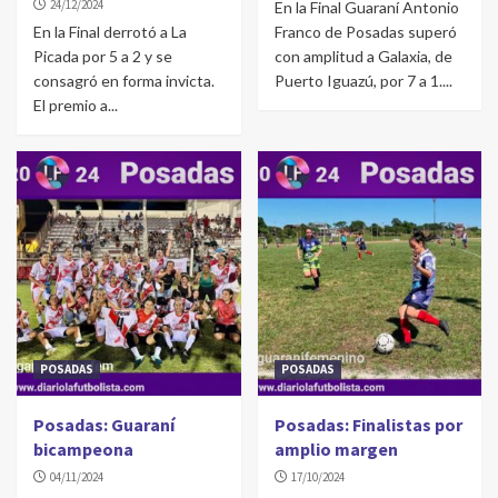
24/12/2024
En la Final Guaraní Antonio
En la Final derrotó a La
Franco de Posadas superó
Picada por 5 a 2 y se
con amplitud a Galaxia, de
consagró en forma invicta.
Puerto Iguazú, por 7 a 1....
El premio a...
POSADAS
POSADAS
Posadas: Guaraní
Posadas: Finalistas por
bicampeona
amplio margen
04/11/2024
17/10/2024