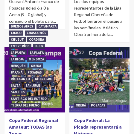
Guaraní Antonio Franco de
Los dos equipos
Posadas goleó 6 a 0 a
representantes de la Liga
Aemo (9 - 0 global) y
Regional Obereña de
consiguió el boleto para...
Fútbol lograron el pasaje a
BUENOS AIRES
CATAMARCA
las semifinales. Atlético
CHACO
CHASCOMÚS
Oberá primera de la...
CHUBUT
CÓRDOBA
ENTRE RÍOS
JUJUY
LA PAMPA
LA PLATA
LA RIOJA
MENDOZA
NEUQUÉN
OBERÁ
PARANÁ
POSADAS
RÍO CUARTO
RÍO NEGRO
SALTA
SAN JUAN
SAN LUIS
SANTIAGO DEL ESTERO
TIERRA DEL FUEGO
OBERÁ
POSADAS
Copa Federal Regional
Copa Federal: La
Amateur: TODAS las
Picada representará a
Zonas
Misiones