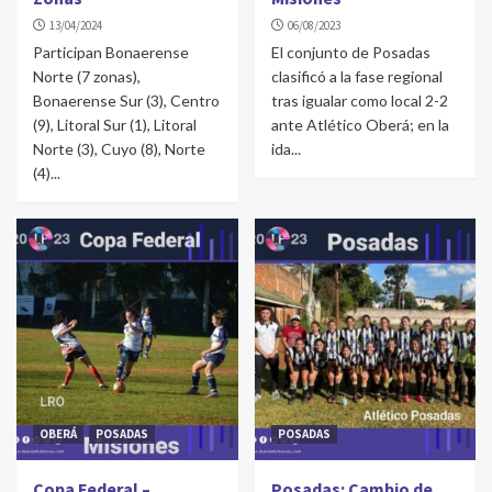
13/04/2024
06/08/2023
Participan Bonaerense
El conjunto de Posadas
Norte (7 zonas),
clasificó a la fase regional
Bonaerense Sur (3), Centro
tras igualar como local 2-2
(9), Litoral Sur (1), Litoral
ante Atlético Oberá; en la
Norte (3), Cuyo (8), Norte
ida...
(4)...
OBERÁ
POSADAS
POSADAS
Copa Federal –
Posadas: Cambio de