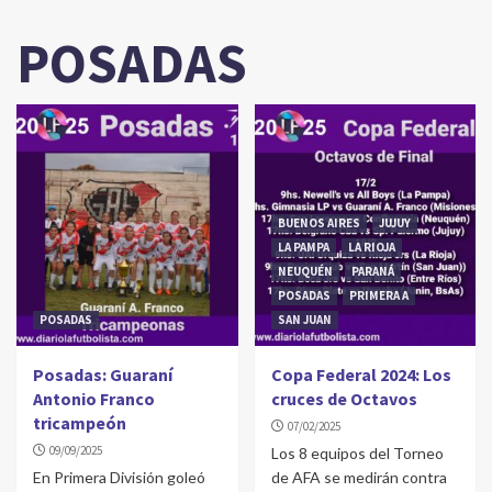
POSADAS
BUENOS AIRES
JUJUY
LA PAMPA
LA RIOJA
NEUQUÉN
PARANÁ
POSADAS
PRIMERA A
POSADAS
SAN JUAN
Posadas: Guaraní
Copa Federal 2024: Los
Antonio Franco
cruces de Octavos
tricampeón
07/02/2025
09/09/2025
Los 8 equipos del Torneo
En Primera División goleó
de AFA se medirán contra