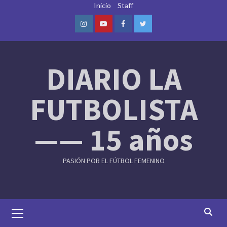
Skip
Inicio
Staff
to
content
Instagram
Youtube
Facebook
Twitter
DIARIO LA
FUTBOLISTA
—— 15 años
PASIÓN POR EL FÚTBOL FEMENINO
Primary
Menu