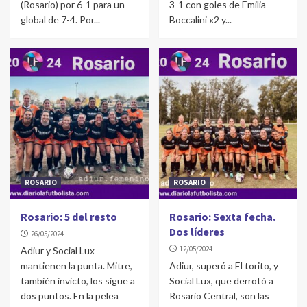
(Rosario) por 6-1 para un
3-1 con goles de Emilia
global de 7-4. Por...
Boccalini x2 y...
ROSARIO
ROSARIO
Rosario: 5 del resto
Rosario: Sexta fecha.
Dos líderes
26/05/2024
12/05/2024
Adiur y Social Lux
mantienen la punta. Mitre,
Adiur, superó a El torito, y
también invicto, los sigue a
Social Lux, que derrotó a
dos puntos. En la pelea
Rosario Central, son las