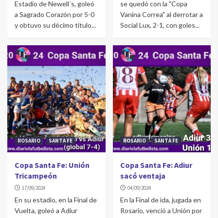
Estadio de Newell´s, goleó
se quedó con la "Copa
a Sagrado Corazón por 5-0
Vanina Correa" al derrotar a
y obtuvo su décimo título...
Social Lux, 2-1, con goles...
ROSARIO
SANTA FE
ROSARIO
SANTA FE
Copa Santa Fe: Unión
Copa Santa Fe: Adiur
Tricampeón
sacó ventaja
17/09/2024
04/09/2024
En su estadio, en la Final de
En la Final de ida, jugada en
Vuelta, goleó a Adiur
Rosario, venció a Unión por