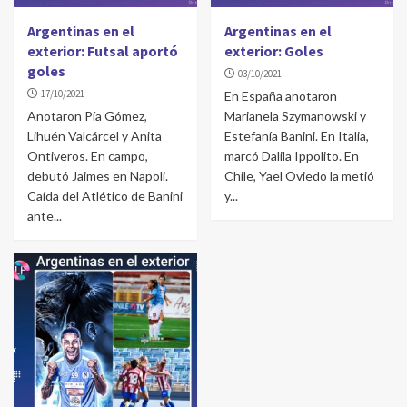
Argentinas en el
Argentinas en el
exterior: Futsal aportó
exterior: Goles
goles
03/10/2021
17/10/2021
En España anotaron
Anotaron Pía Gómez,
Marianela Szymanowski y
Lihuén Valcárcel y Anita
Estefanía Banini. En Italia,
Ontiveros. En campo,
marcó Dalila Ippolito. En
debutó Jaimes en Napoli.
Chile, Yael Oviedo la metió
Caída del Atlético de Banini
y...
ante...