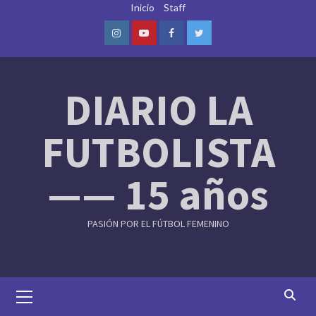
Skip
Inicio
Staff
to
content
Instagram
Youtube
Facebook
Twitter
DIARIO LA
FUTBOLISTA
—— 15 años
PASIÓN POR EL FÚTBOL FEMENINO
Primary
Menu