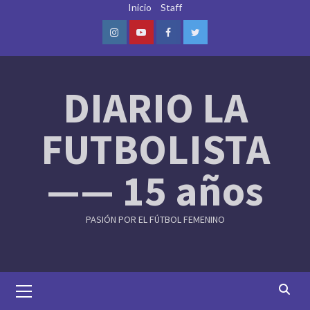
Skip
Inicio
Staff
to
content
Instagram
Youtube
Facebook
Twitter
DIARIO LA
FUTBOLISTA
—— 15 años
PASIÓN POR EL FÚTBOL FEMENINO
Primary
Menu