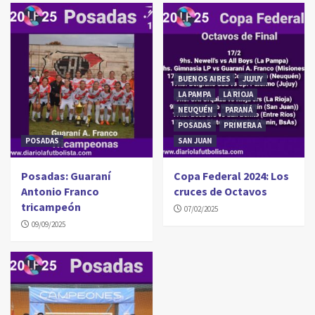
BUENOS AIRES
JUJUY
LA PAMPA
LA RIOJA
NEUQUÉN
PARANÁ
POSADAS
PRIMERA A
POSADAS
SAN JUAN
Posadas: Guaraní
Copa Federal 2024: Los
Antonio Franco
cruces de Octavos
tricampeón
07/02/2025
09/09/2025