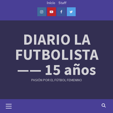
Skip
Inicio
Staff
to
content
Instagram
Youtube
Facebook
Twitter
DIARIO LA
FUTBOLISTA
—— 15 años
PASIÓN POR EL FÚTBOL FEMENINO
Primary
Menu