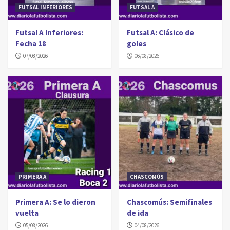
FUTSAL INFERIORES
FUTSAL A
Futsal A Inferiores:
Futsal A: Clásico de
Fecha 18
goles
07/08/2026
06/08/2026
PRIMERA A
CHASCOMÚS
Primera A: Se lo dieron
Chascomús: Semifinales
vuelta
de ida
05/08/2026
04/08/2026