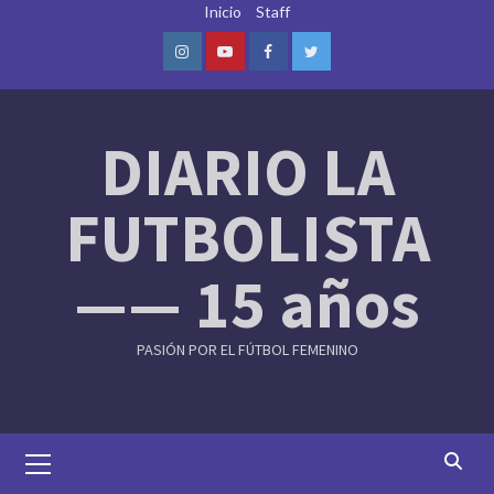
Skip
Inicio
Staff
to
content
Instagram
Youtube
Facebook
Twitter
DIARIO LA
FUTBOLISTA
—— 15 años
PASIÓN POR EL FÚTBOL FEMENINO
Primary
Menu