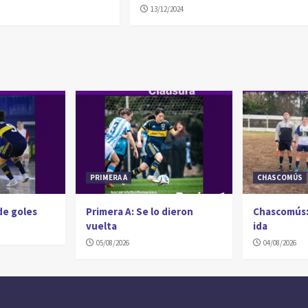
13/12/2024
PRIMERA A
CHASCOMÚS
 de goles
Primera A: Se lo dieron
Chascomús:
vuelta
ida
05/08/2026
04/08/2026