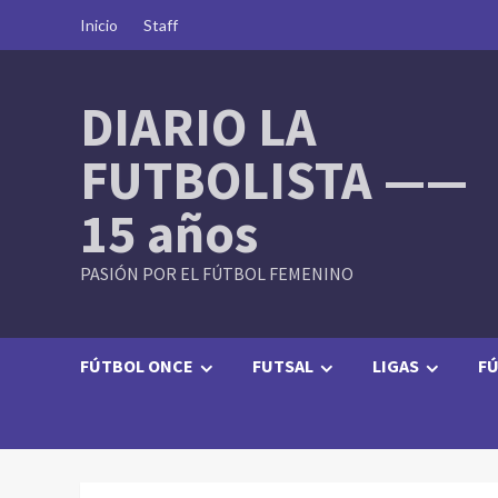
Skip
Inicio
Staff
to
content
DIARIO LA
FUTBOLISTA ——
15 años
PASIÓN POR EL FÚTBOL FEMENINO
FÚTBOL ONCE
FUTSAL
LIGAS
FÚ