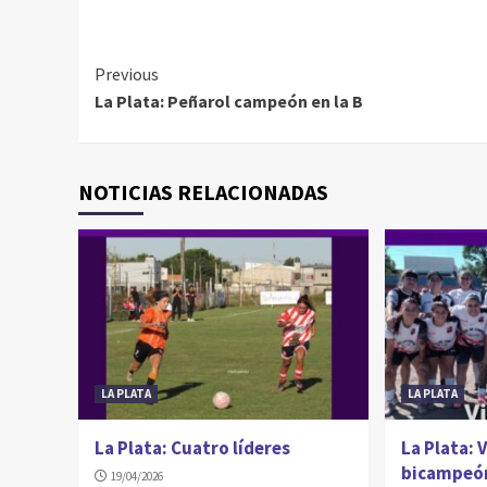
Continue
Previous
La Plata: Peñarol campeón en la B
Reading
NOTICIAS RELACIONADAS
LA PLATA
LA PLATA
La Plata: Cuatro líderes
La Plata: 
bicampeó
19/04/2026