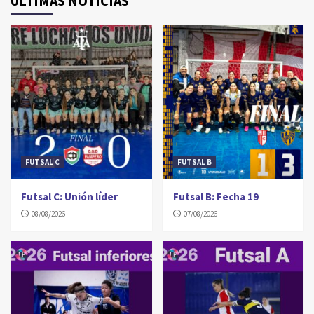
ÚLTIMAS NOTICIAS
FUTSAL C
FUTSAL B
Futsal C: Unión líder
Futsal B: Fecha 19
08/08/2026
07/08/2026