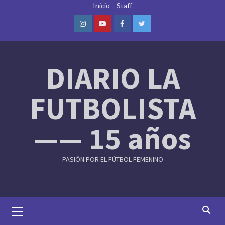
Skip
Inicio
Staff
to
content
Instagram
Youtube
Facebook
Twitter
DIARIO LA
FUTBOLISTA
—— 15 años
PASIÓN POR EL FÚTBOL FEMENINO
Primary
Menu