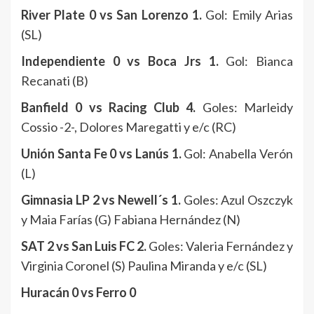
River Plate 0 vs San Lorenzo 1.
Gol: Emily Arias
(SL)
Independiente 0 vs Boca Jrs 1.
Gol: Bianca
Recanati (B)
Banfield 0 vs Racing Club 4.
Goles: Marleidy
Cossio -2-, Dolores Maregatti y e/c (RC)
Unión Santa Fe 0 vs Lanús 1.
Gol: Anabella Verón
(L)
Gimnasia LP 2 vs Newell´s 1.
Goles: Azul Oszczyk
y Maia Farías (G) Fabiana Hernández (N)
SAT 2 vs San Luis FC 2.
Goles: Valeria Fernández y
Virginia Coronel (S) Paulina Miranda y e/c (SL)
Huracán 0 vs Ferro 0