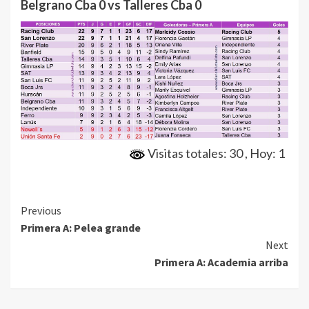
Belgrano Cba 0 vs Talleres Cba 0
Visitas totales: 30
, Hoy: 1
Continue
Previous
Primera A: Pelea grande
Reading
Next
Primera A: Academia arriba