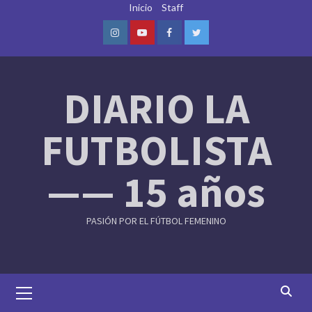
Skip
Inicio
Staff
to
content
Instagram
Youtube
Facebook
Twitter
DIARIO LA
FUTBOLISTA
—— 15 años
PASIÓN POR EL FÚTBOL FEMENINO
Primary
Menu