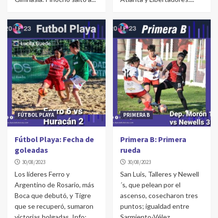
FÚTBOL PLAYA
PRIMERA B
Fútbol Playa: Fecha de
Primera B: Primera
goleadas
rueda
30/08/2023
30/08/2023
Los líderes Ferro y
San Luis, Talleres y Newell
Argentino de Rosario, más
´s, que pelean por el
Boca que debutó, y Tigre
ascenso, cosecharon tres
que se recuperó, sumaron
puntos; igualdad entre
victorias holgadas. Info:...
Sarmiento-Vélez.