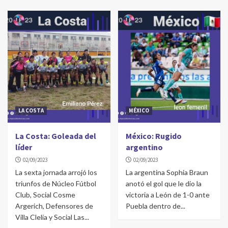
La Costa: Las campeonas festejaron ante su
gente
4
CONCEPCIÓN DEL URUGUAY
Concepción del Uruguay: Atlético arriba
5
FUTSAL A
LA COSTA
MÉXICO
Futsal A: Clásico de goles
1
La Costa: Goleada del
México: Rugido
líder
argentino
02/09/2023
02/09/2023
PRIMERA A
La sexta jornada arrojó los
La argentina Sophia Braun
Primera A: Se lo dieron vuelta
triunfos de Núcleo Fútbol
anotó el gol que le dio la
2
Club, Social Cosme
victoria a León de 1-0 ante
Argerich, Defensores de
Puebla dentro de...
Villa Clelia y Social Las...
CHASCOMÚS