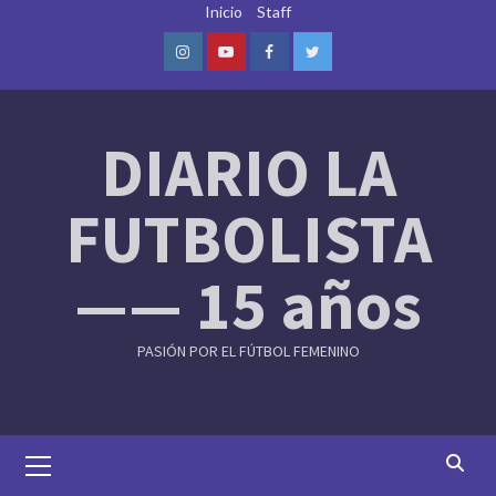
Skip
Inicio
Staff
to
content
Instagram
Youtube
Facebook
Twitter
DIARIO LA
FUTBOLISTA
—— 15 años
PASIÓN POR EL FÚTBOL FEMENINO
Primary
Menu