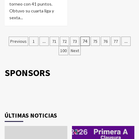
torneo con 41 puntos.
Obtuvo su cuarta liga y
sexta...
Navegación
Previous
1
…
71
72
73
74
75
76
77
…
de
100
Next
entradas
SPONSORS
ÚLTIMAS NOTICIAS