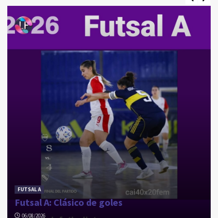
CHASCOMÚS
Chascomús: Semifinales de ida
3
LA COSTA
La Costa: Las campeonas festejaron ante su
gente
4
FUTSAL A
Futsal A: Clásico de goles
06/08/2026