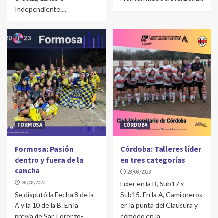
Independiente....
FORMOSA
CÓRDOBA
Formosa: Pasión
Córdoba: Talleres líder
dentro y fuera de la
en tres categorías
cancha
28/08/2023
28/08/2023
Líder en la B, Sub17 y
Se disputó la Fecha 8 de la
Sub15. En la A, Camioneros
A y la 10 de la B. En la
en la punta del Clausura y
previa de San Lorenzo-
cómodo en la...