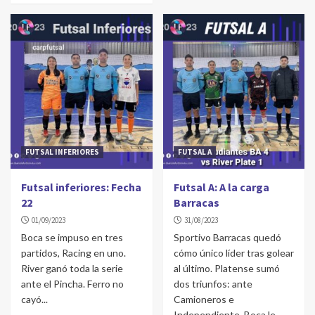
Chascomús: Semifinales de ida
3
LA COSTA
La Costa: Las campeonas festejaron ante su
gente
4
CONCEPCIÓN DEL URUGUAY
FUTSAL INFERIORES
FUTSAL A
Concepción del Uruguay: Atlético arriba
5
Futsal inferiores: Fecha
Futsal A: A la carga
22
Barracas
01/09/2023
31/08/2023
Boca se impuso en tres
Sportivo Barracas quedó
partidos, Racing en uno.
cómo único líder tras golear
River ganó toda la serie
al último. Platense sumó
ante el Pincha. Ferro no
dos triunfos: ante
cayó...
Camioneros e
Independiente. Boca le...