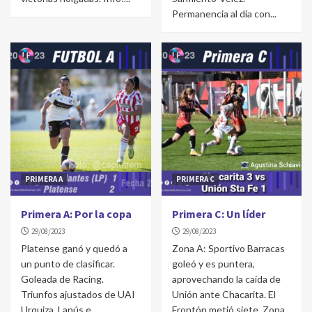
Permanencia al día con...
PRIMERA A
PRIMERA C
Primera A: Por la copa
Primera C: Un líder
29/08/2023
29/08/2023
Platense ganó y quedó a
Zona A: Sportivo Barracas
un punto de clasificar.
goleó y es puntera,
Goleada de Racing.
aprovechando la caída de
Triunfos ajustados de UAI
Unión ante Chacarita. El
Urquiza, Lanús e
Frontón metió siete. Zona...