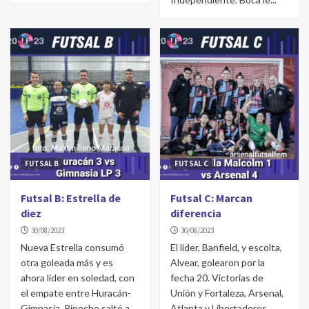
FUTSAL B
FUTSAL C
Futsal B: Estrella de
Futsal C: Marcan
diez
diferencia
30/08/2023
30/08/2023
Nueva Estrella consumó
El líder, Banfield, y escolta,
otra goleada más y es
Alvear, golearon por la
ahora líder en soledad, con
fecha 20. Victorias de
el empate entre Huracán-
Unión y Fortaleza, Arsenal,
Gimnasia. Pinocho saltó a...
Atlanta y Libertadores....