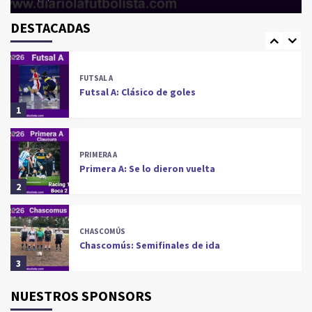
CONCEPCIÓN DEL URUGUAY
Concepción del Uruguay: Atlético arriba
DESTACADAS
5
FUTSAL A
Futsal A: Clásico de goles
1
PRIMERA A
Primera A: Se lo dieron vuelta
2
CHASCOMÚS
Chascomús: Semifinales de ida
3
NUESTROS SPONSORS
LA COSTA