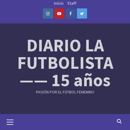
Skip
Inicio
Staff
to
content
Instagram
Youtube
Facebook
Twitter
DIARIO LA
FUTBOLISTA
—— 15 años
PASIÓN POR EL FÚTBOL FEMENINO
Primary
Menu