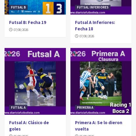
FUTSAL B
FUTSAL INFERIORES
Futsal B: Fecha 19
Futsal A Inferiores:
Fecha 18
07/08/2026
07/08/2026
FUTSAL A
PRIMERA A
Futsal A: Clásico de
Primera A: Se lo dieron
goles
vuelta