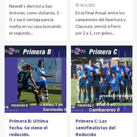
30/11/2023
Newell´s derrotó a San
Antonio, como visitante, 2-
En la Final Anual, entre los
0, y sacó ventaja para la
campeones del Apertura y
vuelta en su casa buscando
Clausura, venció a Ferro
el segundo...
por 2 a 1, con goles...
PRIMERA B
PRIMERA C
Primera B: Ultima
Primera C: Las
fecha. Se viene el
semifinalistas del
reducido.
Reducido