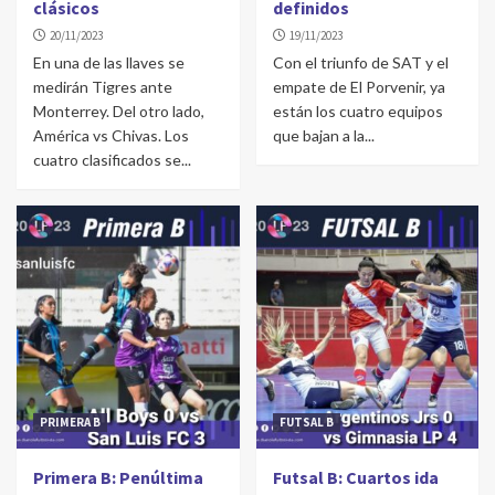
clásicos
definidos
20/11/2023
19/11/2023
En una de las llaves se
Con el triunfo de SAT y el
medirán Tigres ante
empate de El Porvenir, ya
Monterrey. Del otro lado,
están los cuatro equipos
América vs Chivas. Los
que bajan a la...
cuatro clasificados se...
PRIMERA B
FUTSAL B
Primera B: Penúltima
Futsal B: Cuartos ida