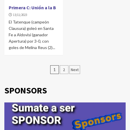
Primera C: Unión a la B
13/11/2023
El Tatenque (campeón
Clausura) goleó en Santa
Fe a Aldovisi (ganador
Apertura) por 3-0, con
goles de Melina Reus (2)...
Navegación
1
2
Next
de
entradas
SPONSORS