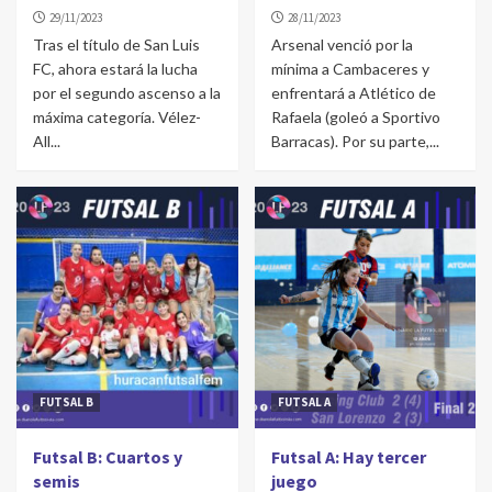
29/11/2023
28/11/2023
Tras el título de San Luis
Arsenal venció por la
FC, ahora estará la lucha
mínima a Cambaceres y
por el segundo ascenso a la
enfrentará a Atlético de
máxima categoría. Vélez-
Rafaela (goleó a Sportivo
All...
Barracas). Por su parte,...
FUTSAL B
FUTSAL A
Futsal B: Cuartos y
Futsal A: Hay tercer
semis
juego