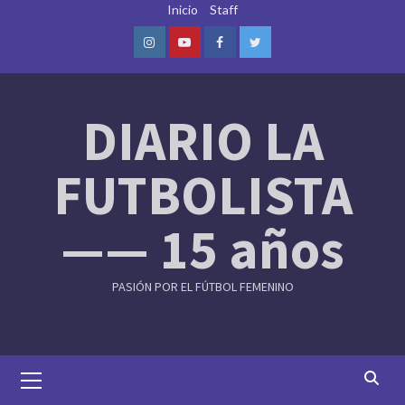
Skip
Inicio
Staff
to
content
Instagram
Youtube
Facebook
Twitter
DIARIO LA
FUTBOLISTA
—— 15 años
PASIÓN POR EL FÚTBOL FEMENINO
Primary
Menu