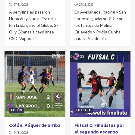
27/11/2023
27/11/2023
A semifinales pasaron
En Avellaneda, Racing y San
Huracán y Nueva Estrella
Lorenzo igualaron 2-2, con
(en la ida ganó el Globo, 2-
los tantos de Melina
0), y Gimnasia cayó ante
Quevedo y Pricila Cunha
CSD. Vaporaki...
para la Academia...
COLÓN
FUTSAL C
Colón: Póquer de arriba
Futsal C: Finalistas por
el segundo ascenso
24/11/2023