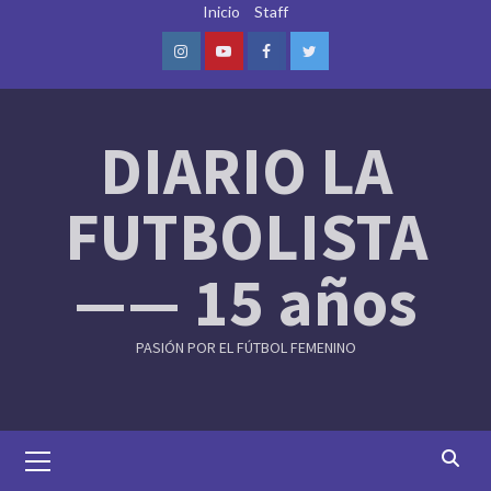
Skip
Inicio
Staff
to
content
Instagram
Youtube
Facebook
Twitter
DIARIO LA
FUTBOLISTA
—— 15 años
PASIÓN POR EL FÚTBOL FEMENINO
Primary
Menu