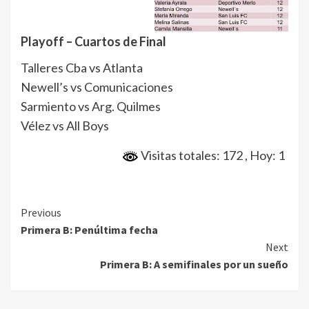
Playoff – Cuartos de Final
Talleres Cba vs Atlanta
Newell’s vs Comunicaciones
Sarmiento vs Arg. Quilmes
Vélez vs All Boys
Visitas totales: 172
, Hoy: 1
Continue
Previous
Primera B: Penúltima fecha
Reading
Next
Primera B: A semifinales por un sueño