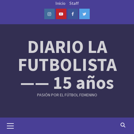
Skip
Inicio
Staff
to
content
Instagram
Youtube
Facebook
Twitter
DIARIO LA
FUTBOLISTA
—— 15 años
PASIÓN POR EL FÚTBOL FEMENINO
Primary
Menu