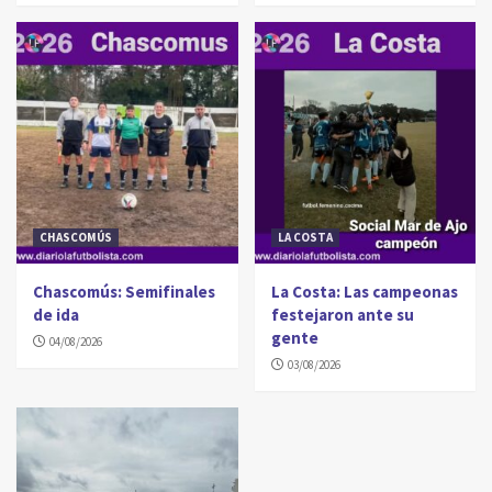
CHASCOMÚS
LA COSTA
Chascomús: Semifinales
La Costa: Las campeonas
de ida
festejaron ante su
gente
04/08/2026
03/08/2026