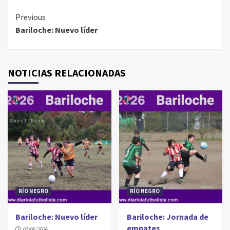
Continue
Previous
Bariloche: Nuevo líder
Reading
NOTICIAS RELACIONADAS
RÍO NEGRO
RÍO NEGRO
Bariloche: Nuevo líder
Bariloche: Jornada de
empates
07/05/2026