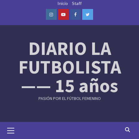
Skip
Inicio
Staff
to
content
Instagram
Youtube
Facebook
Twitter
DIARIO LA
FUTBOLISTA
—— 15 años
PASIÓN POR EL FÚTBOL FEMENINO
Primary
Menu