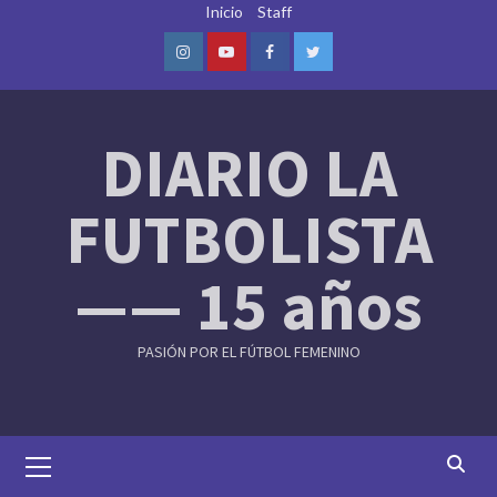
Skip
Inicio
Staff
to
content
Instagram
Youtube
Facebook
Twitter
DIARIO LA
FUTBOLISTA
—— 15 años
PASIÓN POR EL FÚTBOL FEMENINO
Primary
Menu