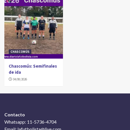
CHASCOMÚS
Chascomús: Semifinales
de ida
04/08/2026
Contacto
Whatsapp: 11-5736-4704
Email: lafutbolista@live.com