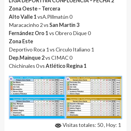
LIGA DEPORTIVA CONFLUENCIA – FECHA 2
Zona Oeste – Tercera
Alto Valle 1
vsA.Pillmatún 0
Maracacinho 2 vs
San Martin 3
Fernández Oro 1
vs Obrero Dique 0
Zona Este
Deportivo Roca 1 vs Circulo Italiano 1
Dep.Mainque 2
vs CIMAC 0
Chichinales 0 vs
Atlético Regina 1
Visitas totales: 50
, Hoy: 1