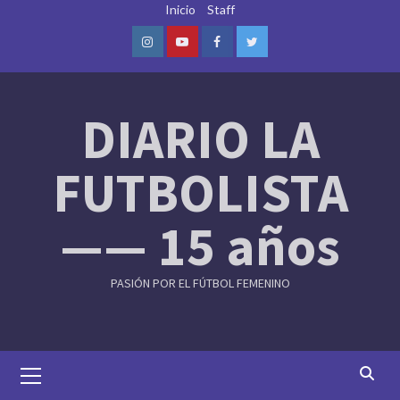
Skip
Inicio
Staff
to
content
Instagram
Youtube
Facebook
Twitter
DIARIO LA
FUTBOLISTA
—— 15 años
PASIÓN POR EL FÚTBOL FEMENINO
Primary
Menu