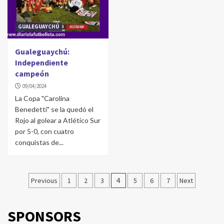
GUALEGUAYCHÚ
Gualeguaychú:
Independiente
campeón
09/04/2024
La Copa "Carolina
Benedetti" se la quedó el
Rojo al golear a Atlético Sur
por 5-0, con cuatro
conquistas de...
Navegación
Previous
1
2
3
4
5
6
7
Next
de
entradas
SPONSORS