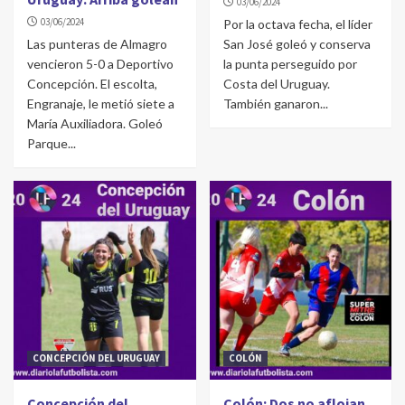
03/06/2024
03/06/2024
Por la octava fecha, el líder
Las punteras de Almagro
San José goleó y conserva
vencieron 5-0 a Deportivo
la punta perseguido por
Concepción. El escolta,
Costa del Uruguay.
Engranaje, le metió siete a
También ganaron...
María Auxiliadora. Goleó
Parque...
CONCEPCIÓN DEL URUGUAY
COLÓN
Concepción del
Colón: Dos no aflojan