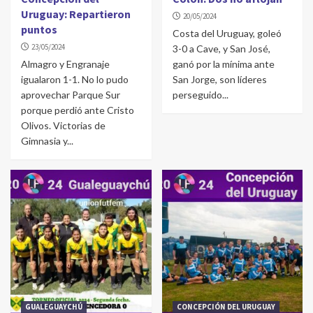
Uruguay: Repartieron
20/05/2024
puntos
Costa del Uruguay, goleó
23/05/2024
3-0 a Cave, y San José,
Almagro y Engranaje
ganó por la mínima ante
igualaron 1-1. No lo pudo
San Jorge, son líderes
aprovechar Parque Sur
perseguido...
porque perdió ante Cristo
Olivos. Victorias de
Gimnasia y...
GUALEGUAYCHÚ
CONCEPCIÓN DEL URUGUAY