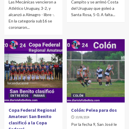
Las Mecánicas vencieron a
Campito y se arrimó Costa
Atlético Uruguay, 3-2, y
del Uruguay que goleó a
alcanzó a Almagro - libre -.
Santa Rosa, 5-0. A falta...
En la categoría sub16 se
coronaron...
ENTRE RÍOS
PARANÁ
COLÓN
Copa Federal Regional
Colón: Pelea para dos
Amateur: San Benito
10/06/2024
clasificó a la Copa
Por la fecha 9, San José le