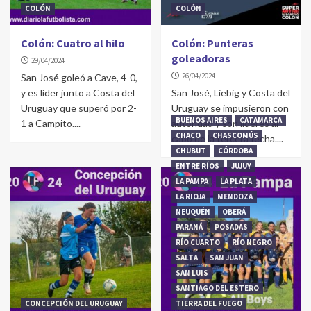
COLÓN
COLÓN
Colón: Cuatro al hilo
Colón: Punteras
goleadoras
29/04/2024
26/04/2024
San José goleó a Cave, 4-0,
y es líder junto a Costa del
San José, Liebig y Costa del
Uruguay que superó por 2-
Uruguay se impusieron con
BUENOS AIRES
CATAMARCA
1 a Campito....
autoridad y son líderes al
CHACO
CHASCOMÚS
cabo de la tercera fecha....
CHUBUT
CÓRDOBA
ENTRE RÍOS
JUJUY
LA PAMPA
LA PLATA
LA RIOJA
MENDOZA
NEUQUÉN
OBERÁ
PARANÁ
POSADAS
RÍO CUARTO
RÍO NEGRO
SALTA
SAN JUAN
SAN LUIS
SANTIAGO DEL ESTERO
CONCEPCIÓN DEL URUGUAY
TIERRA DEL FUEGO