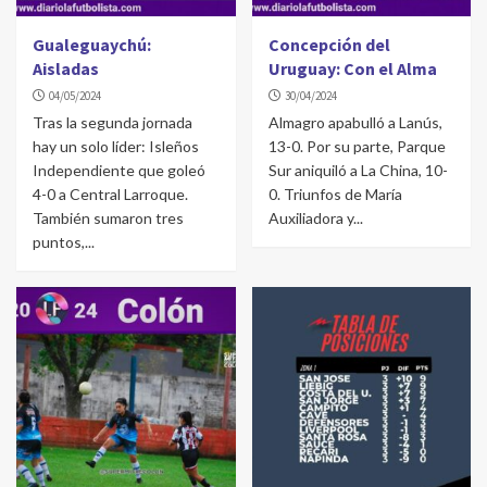
Gualeguaychú:
Concepción del
Aisladas
Uruguay: Con el Alma
04/05/2024
30/04/2024
Tras la segunda jornada
Almagro apabulló a Lanús,
hay un solo líder: Isleños
13-0. Por su parte, Parque
Independiente que goleó
Sur aniquiló a La China, 10-
4-0 a Central Larroque.
0. Triunfos de María
También sumaron tres
Auxiliadora y...
puntos,...