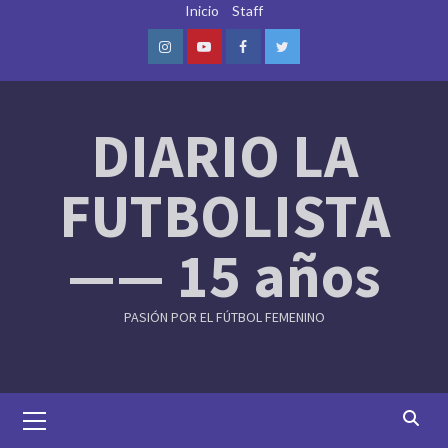
Skip
Inicio
Staff
to
content
Instagram
Youtube
Facebook
Twitter
DIARIO LA
FUTBOLISTA
—— 15 años
PASIÓN POR EL FÚTBOL FEMENINO
Primary
Menu