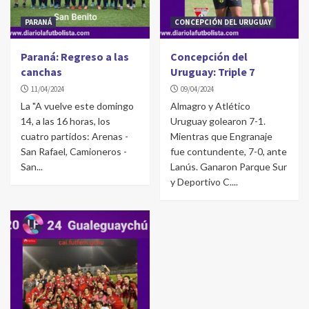
PARANÁ
CONCEPCIÓN DEL URUGUAY
Paraná: Regreso a las
Concepción del
canchas
Uruguay: Triple 7
11/04/2024
09/04/2024
La "A vuelve este domingo
Almagro y Atlético
14, a las 16 horas, los
Uruguay golearon 7-1.
cuatro partidos: Arenas -
Mientras que Engranaje
San Rafael, Camioneros -
fue contundente, 7-0, ante
San...
Lanús. Ganaron Parque Sur
y Deportivo C....