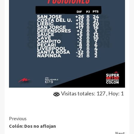
Visitas totales: 127
, Hoy: 1
Continue
Previous
Colón: Dos no aflojan
Reading
Next