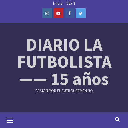
Skip
Inicio
Staff
to
content
Instagram
Youtube
Facebook
Twitter
DIARIO LA
FUTBOLISTA
—— 15 años
PASIÓN POR EL FÚTBOL FEMENINO
Primary
Menu