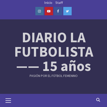
Skip
Inicio
Staff
to
content
Instagram
Youtube
Facebook
Twitter
DIARIO LA
FUTBOLISTA
—— 15 años
PASIÓN POR EL FÚTBOL FEMENINO
Primary
Menu