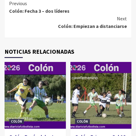
Continue
Previous
Colón: Fecha 3 – dos líderes
Reading
Next
Colón: Empiezan a distanciarse
NOTICIAS RELACIONADAS
COLÓN
COLÓN