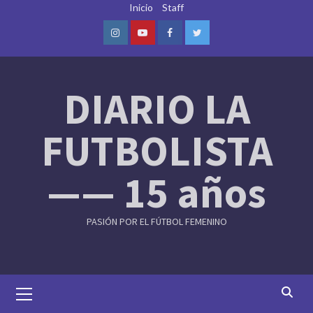
Skip
Inicio
Staff
to
content
Instagram
Youtube
Facebook
Twitter
DIARIO LA
FUTBOLISTA
—— 15 años
PASIÓN POR EL FÚTBOL FEMENINO
Primary
Menu