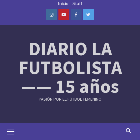
Skip
Inicio
Staff
to
content
Instagram
Youtube
Facebook
Twitter
DIARIO LA
FUTBOLISTA
—— 15 años
PASIÓN POR EL FÚTBOL FEMENINO
Primary
Menu