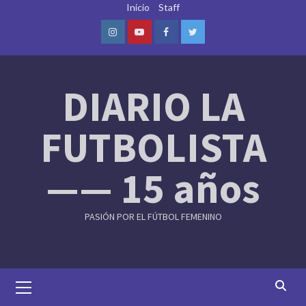
Skip
Inicio
Staff
to
content
Instagram
Youtube
Facebook
Twitter
DIARIO LA
FUTBOLISTA
—— 15 años
PASIÓN POR EL FÚTBOL FEMENINO
Primary
Menu