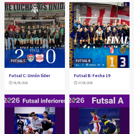
FUTSAL C
FUTSAL B
Futsal C: Unión líder
Futsal B: Fecha 19
08/08/2026
07/08/2026