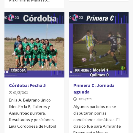
CÓRDOBA
PRIMERA C
Córdoba: Fecha 5
Primera C: Jornada
aguada
09/05/2023
08/05/2023
En la A, Belgrano único
líder. En la B, Talleres y
Algunos partidos no se
Amsurrbac puntera.
disputaron por las
Resultados y posiciones.
condiciones climáticas. El
Liga Cordobesa de Fútbol
clásico fue para Almirante
Brown ante Nueva