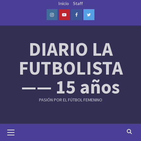
Skip
Inicio
Staff
to
content
Instagram
Youtube
Facebook
Twitter
DIARIO LA
FUTBOLISTA
—— 15 años
PASIÓN POR EL FÚTBOL FEMENINO
Primary
Menu