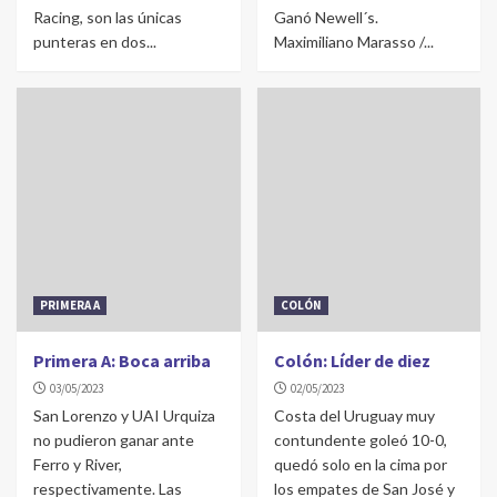
Racing, son las únicas
Ganó Newell´s.
punteras en dos...
Maximiliano Marasso /...
PRIMERA A
COLÓN
Primera A: Boca arriba
Colón: Líder de diez
03/05/2023
02/05/2023
San Lorenzo y UAI Urquiza
Costa del Uruguay muy
no pudieron ganar ante
contundente goleó 10-0,
Ferro y River,
quedó solo en la cima por
respectivamente. Las
los empates de San José y