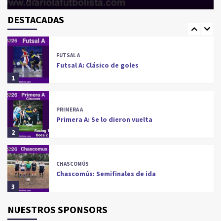
CONCEPCIÓN DEL URUGUAY
Concepción del Uruguay: Atlético arriba
DESTACADAS
5
FUTSAL A
Futsal A: Clásico de goles
1
PRIMERA A
Primera A: Se lo dieron vuelta
2
CHASCOMÚS
Chascomús: Semifinales de ida
3
NUESTROS SPONSORS
LA COSTA