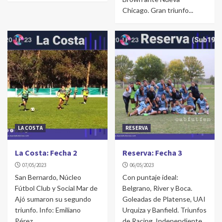
Chicago. Gran triunfo...
LA COSTA
RESERVA
La Costa: Fecha 2
Reserva: Fecha 3
07/05/2023
06/05/2023
San Bernardo, Núcleo
Con puntaje ideal:
Fútbol Club y Social Mar de
Belgrano, River y Boca.
Ajó sumaron su segundo
Goleadas de Platense, UAI
triunfo. Info: Emiliano
Urquiza y Banfield. Triunfos
Pérez
de Racing, Independiente,