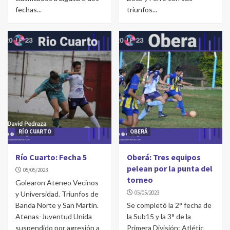
fechas...
triunfos...
RÍO CUARTO
OBERÁ
Río Cuarto: Fecha 5
Oberá: Tres equipos
pelean por la punta del
05/05/2023
torneo
Golearon Ateneo Vecinos
05/05/2023
y Universidad. Triunfos de
Banda Norte y San Martín.
Se completó la 2° fecha de
Atenas-Juventud Unida
la Sub15 y la 3° de la
suspendido por agresión a
Primera División: Atlétic