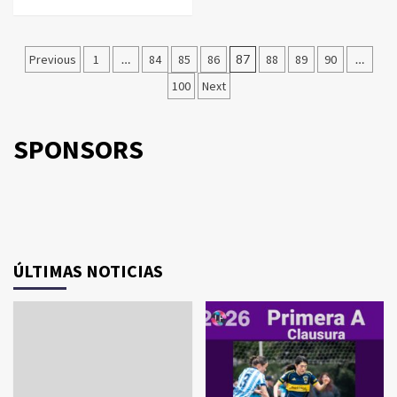
Navegación
Previous
1
…
84
85
86
87
88
89
90
…
de
100
Next
entradas
SPONSORS
ÚLTIMAS NOTICIAS