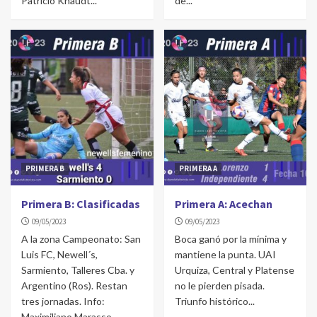
Patricio Knaudt...
de...
Chascomús: Semifinales de ida
3
LA COSTA
La Costa: Las campeonas festejaron ante su
gente
4
CONCEPCIÓN DEL URUGUAY
Concepción del Uruguay: Atlético arriba
PRIMERA B
PRIMERA A
5
Primera B: Clasificadas
Primera A: Acechan
09/05/2023
09/05/2023
A la zona Campeonato: San
Boca ganó por la mínima y
Luis FC, Newell´s,
mantiene la punta. UAI
Sarmiento, Talleres Cba. y
Urquiza, Central y Platense
Argentino (Ros). Restan
no le pierden pisada.
tres jornadas. Info:
Triunfo histórico...
Maximiliano Marasso...