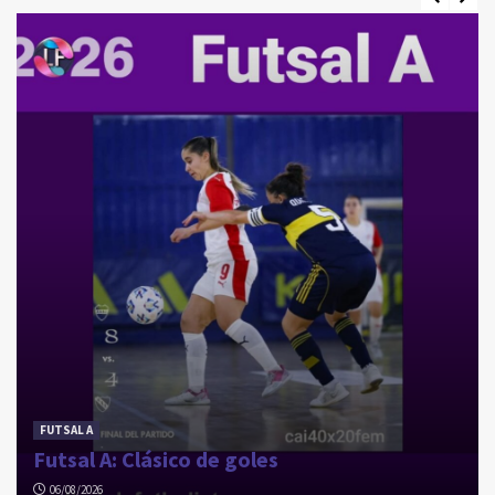
CHASCOMÚS
Chascomús: Semifinales de ida
3
LA COSTA
La Costa: Las campeonas festejaron ante su
gente
4
FUTSAL A
Futsal A: Clásico de goles
06/08/2026