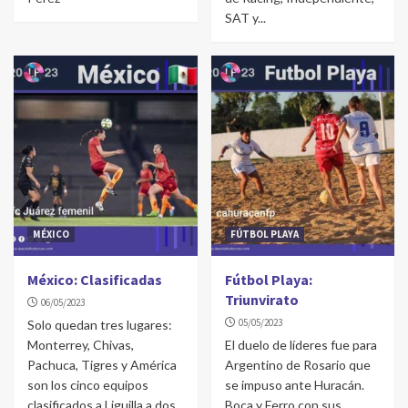
SAT y...
MÉXICO
FÚTBOL PLAYA
México: Clasificadas
Fútbol Playa:
Triunvirato
06/05/2023
05/05/2023
Solo quedan tres lugares:
Monterrey, Chivas,
El duelo de líderes fue para
Pachuca, Tigres y América
Argentino de Rosario que
son los cinco equipos
se impuso ante Huracán.
clasificados a Liguilla a dos
Boca y Ferro con sus