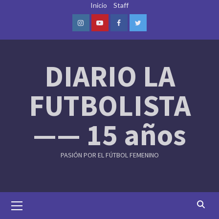
Skip
Inicio
Staff
to
content
Instagram
Youtube
Facebook
Twitter
DIARIO LA
FUTBOLISTA
—— 15 años
PASIÓN POR EL FÚTBOL FEMENINO
Primary
Menu