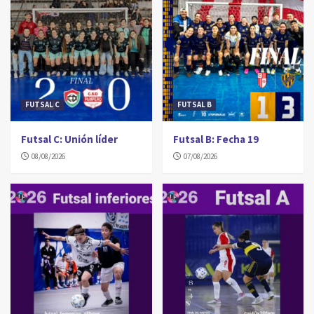
FUTSAL C
FUTSAL B
Futsal C: Unión líder
Futsal B: Fecha 19
08/08/2026
07/08/2026