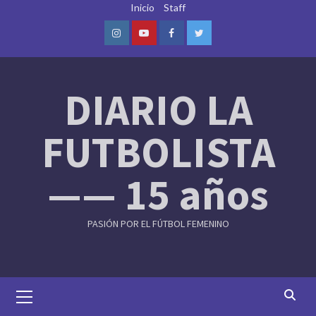
Skip
Inicio
Staff
to
content
Instagram
Youtube
Facebook
Twitter
DIARIO LA
FUTBOLISTA
—— 15 años
PASIÓN POR EL FÚTBOL FEMENINO
Primary
Menu