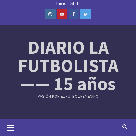
Skip
Inicio
Staff
to
content
Instagram
Youtube
Facebook
Twitter
DIARIO LA
FUTBOLISTA
—— 15 años
PASIÓN POR EL FÚTBOL FEMENINO
Primary
Menu