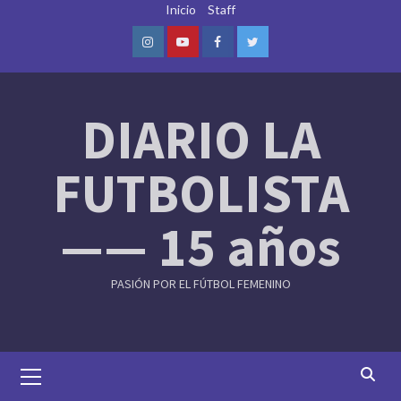
Skip
Inicio
Staff
to
content
Instagram
Youtube
Facebook
Twitter
DIARIO LA
FUTBOLISTA
—— 15 años
PASIÓN POR EL FÚTBOL FEMENINO
Primary
Menu