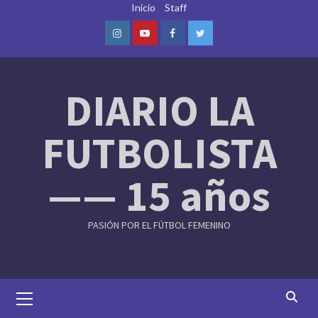
Skip
Inicio
Staff
to
content
Instagram
Youtube
Facebook
Twitter
DIARIO LA
FUTBOLISTA
—— 15 años
PASIÓN POR EL FÚTBOL FEMENINO
Primary
Menu