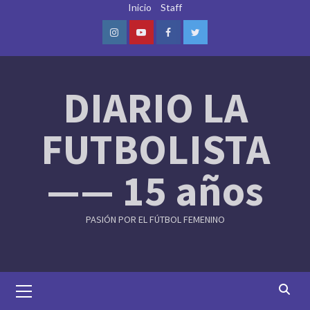
Skip
Inicio
Staff
to
content
Instagram
Youtube
Facebook
Twitter
DIARIO LA
FUTBOLISTA
—— 15 años
PASIÓN POR EL FÚTBOL FEMENINO
Primary
Menu