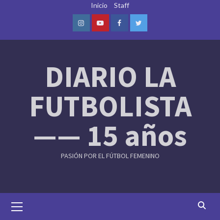
Skip
Inicio
Staff
to
content
Instagram
Youtube
Facebook
Twitter
DIARIO LA
FUTBOLISTA
—— 15 años
PASIÓN POR EL FÚTBOL FEMENINO
Primary
Menu