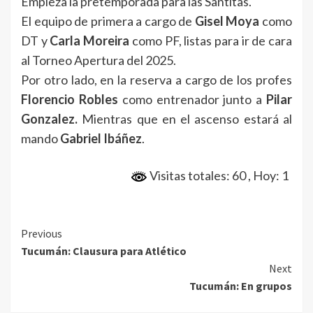
Empieza la pretemporada para las Santitas.
El equipo de primera a cargo de
Gisel Moya
como
DT y
Carla Moreira
como PF, listas para ir de cara
al Torneo Apertura del 2025.
Por otro lado, en la reserva a cargo de los profes
Florencio Robles
como entrenador junto a
Pilar
Gonzalez.
Mientras que en el ascenso estará al
mando
Gabriel Ibáñez
.
Visitas totales: 60
, Hoy: 1
Continue
Previous
Tucumán: Clausura para Atlético
Reading
Next
Tucumán: En grupos