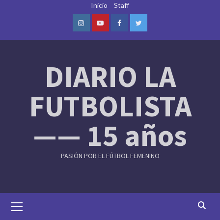
Skip
Inicio
Staff
to
content
Instagram
Youtube
Facebook
Twitter
DIARIO LA
FUTBOLISTA
—— 15 años
PASIÓN POR EL FÚTBOL FEMENINO
Primary
Menu