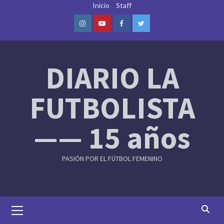
Skip
Inicio
Staff
to
content
Instagram
Youtube
Facebook
Twitter
DIARIO LA
FUTBOLISTA
—— 15 años
PASIÓN POR EL FÚTBOL FEMENINO
Primary
Menu