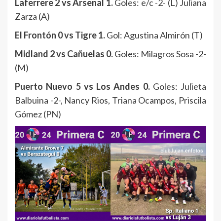
Laferrere 2 vs Arsenal 1.
Goles: e/c -2- (L) Juliana
Zarza (A)
El Frontón 0 vs Tigre 1.
Gol: Agustina Almirón (T)
Midland 2 vs Cañuelas 0.
Goles: Milagros Sosa -2-
(M)
Puerto Nuevo 5 vs Los Andes 0.
Goles: Julieta
Balbuina -2-, Nancy Rios, Triana Ocampos, Priscila
Gómez (PN)