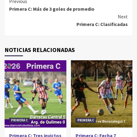
Continue
Previous
Primera C: Más de 3 goles de promedio
Reading
Next
Primera C: Clasificadas
NOTICIAS RELACIONADAS
PRIMERA C
PRIMERA C
Primera C: Tres invictos
Primera C: Fecha 7