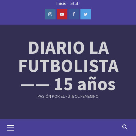
Skip
Inicio
Staff
to
content
Instagram
Youtube
Facebook
Twitter
DIARIO LA
FUTBOLISTA
—— 15 años
PASIÓN POR EL FÚTBOL FEMENINO
Primary
Menu