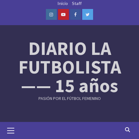
Skip
Inicio
Staff
to
content
Instagram
Youtube
Facebook
Twitter
DIARIO LA
FUTBOLISTA
—— 15 años
PASIÓN POR EL FÚTBOL FEMENINO
Primary
Menu