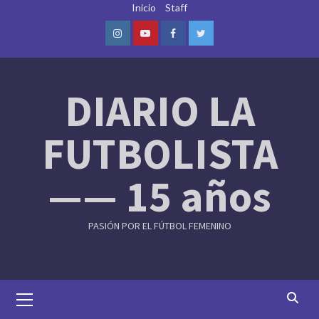
Skip
Inicio
Staff
to
content
Instagram
Youtube
Facebook
Twitter
DIARIO LA
FUTBOLISTA
—— 15 años
PASIÓN POR EL FÚTBOL FEMENINO
Primary
Menu