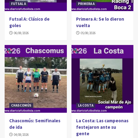
FUTSAL A
PRIMERA A
Futsal A: Clásico de
Primera A: Se lo dieron
goles
vuelta
06/08/2026
05/08/2026
CHASCOMÚS
LA COSTA
Chascomús: Semifinales
La Costa: Las campeonas
de ida
festejaron ante su
gente
04/08/2026