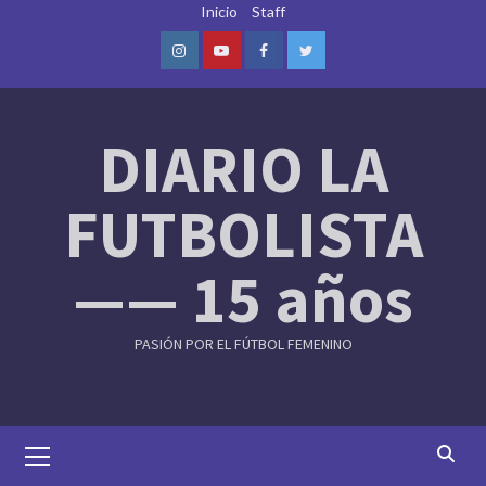
Skip
Inicio
Staff
to
content
Instagram
Youtube
Facebook
Twitter
DIARIO LA
FUTBOLISTA
—— 15 años
PASIÓN POR EL FÚTBOL FEMENINO
Primary
Menu