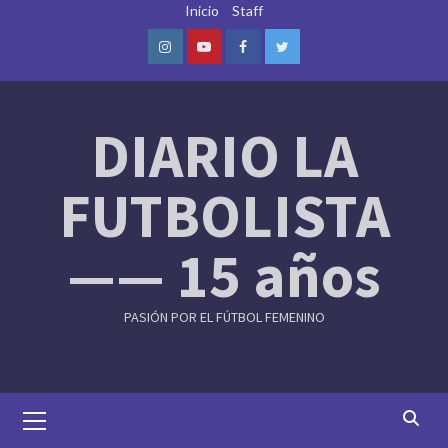
Skip
Inicio
Staff
to
content
Instagram
Youtube
Facebook
Twitter
DIARIO LA
FUTBOLISTA
—— 15 años
PASIÓN POR EL FÚTBOL FEMENINO
Primary
Menu