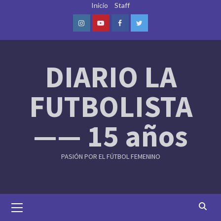
Skip
Inicio
Staff
to
content
Instagram
Youtube
Facebook
Twitter
DIARIO LA
FUTBOLISTA
—— 15 años
PASIÓN POR EL FÚTBOL FEMENINO
Primary
Menu