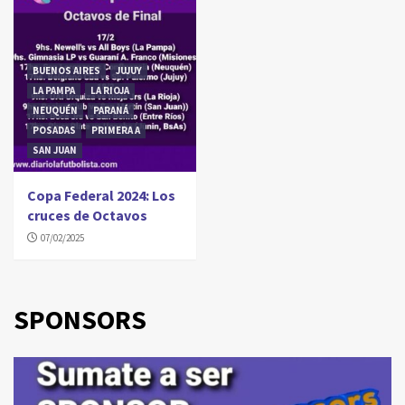
BUENOS AIRES
JUJUY
LA PAMPA
LA RIOJA
NEUQUÉN
PARANÁ
POSADAS
PRIMERA A
SAN JUAN
Copa Federal 2024: Los
cruces de Octavos
07/02/2025
SPONSORS