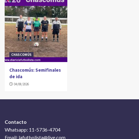
CHASCOMÚS
Chascomús: Semifinales
de ida
04/08/2026
Contacto
Whatsapp: 11-5736-4704
Email: lafutbolista@live.com