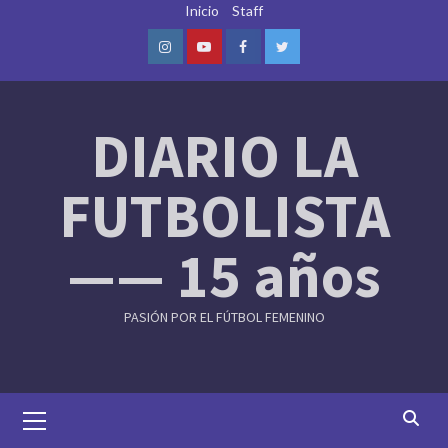
Skip
Inicio
Staff
to
content
Instagram
Youtube
Facebook
Twitter
DIARIO LA
FUTBOLISTA
—— 15 años
PASIÓN POR EL FÚTBOL FEMENINO
Primary
Menu