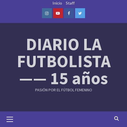
Skip
Inicio
Staff
to
content
Instagram
Youtube
Facebook
Twitter
DIARIO LA
FUTBOLISTA
—— 15 años
PASIÓN POR EL FÚTBOL FEMENINO
Primary
Menu