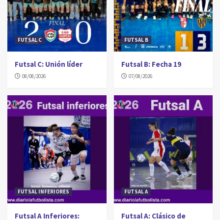
FUTSAL C
FUTSAL B
Futsal C: Unión líder
Futsal B: Fecha 19
08/08/2026
07/08/2026
FUTSAL INFERIORES
FUTSAL A
Futsal A Inferiores:
Futsal A: Clásico de