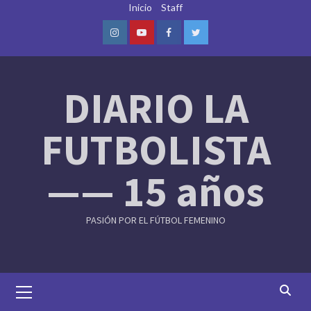
Skip
Inicio
Staff
to
content
Instagram
Youtube
Facebook
Twitter
DIARIO LA
FUTBOLISTA
—— 15 años
PASIÓN POR EL FÚTBOL FEMENINO
Primary
Menu