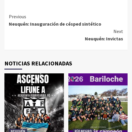
Continue
Previous
Neuquén: Inauguración de césped sintético
Reading
Next
Neuquén: Invictas
NOTICIAS RELACIONADAS
NEUQUÉN
RÍO NEGRO