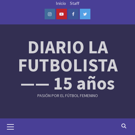
Skip
Inicio
Staff
to
content
Instagram
Youtube
Facebook
Twitter
DIARIO LA
FUTBOLISTA
—— 15 años
PASIÓN POR EL FÚTBOL FEMENINO
Primary
Menu