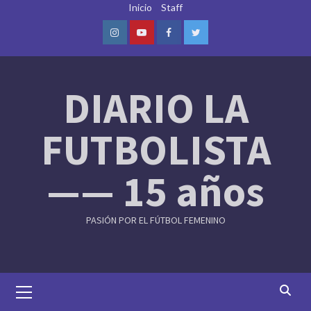
Skip
Inicio
Staff
to
content
Instagram
Youtube
Facebook
Twitter
DIARIO LA
FUTBOLISTA
—— 15 años
PASIÓN POR EL FÚTBOL FEMENINO
Primary
Menu