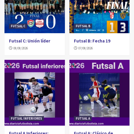
FUTSAL C
FUTSAL B
Futsal C: Unión líder
Futsal B: Fecha 19
08/08/2026
07/08/2026
FUTSAL INFERIORES
FUTSAL A
Futsal A Inferiores:
Futsal A: Clásico de