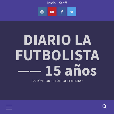
Skip
Inicio
Staff
to
content
Instagram
Youtube
Facebook
Twitter
DIARIO LA
FUTBOLISTA
—— 15 años
PASIÓN POR EL FÚTBOL FEMENINO
Primary
Menu