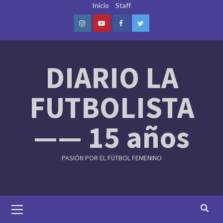
Skip
Inicio
Staff
to
content
Instagram
Youtube
Facebook
Twitter
DIARIO LA
FUTBOLISTA
—— 15 años
PASIÓN POR EL FÚTBOL FEMENINO
Primary
Menu